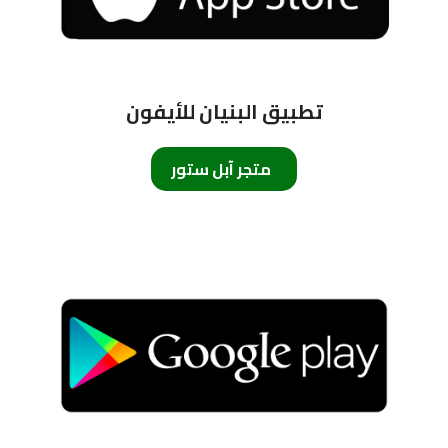
تطبيق البنيان للأيفون
متجر آبل ستور