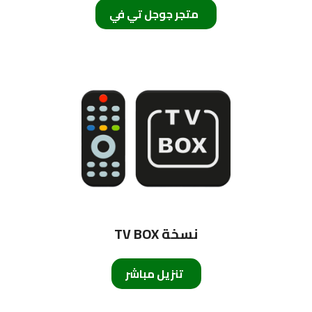
متجر جوجل تي في
TV BOX نسخة
تنزيل مباشر