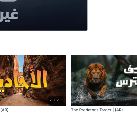
43:51
 (AR)
The Predator’s Target | (AR)