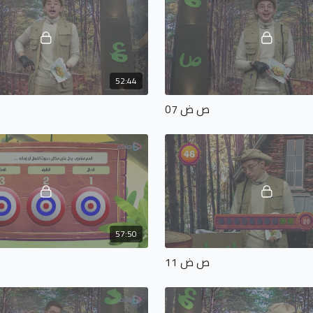
52:44
ص ض 07
57:50
ص ض 11