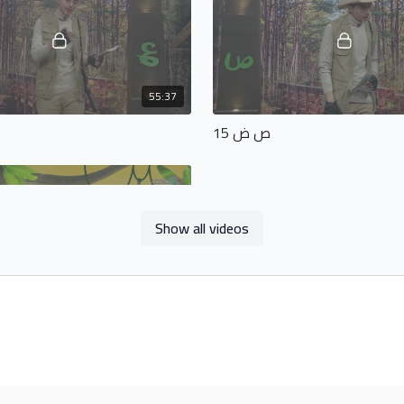
55:37
ص ض 15
Show all videos
51:37