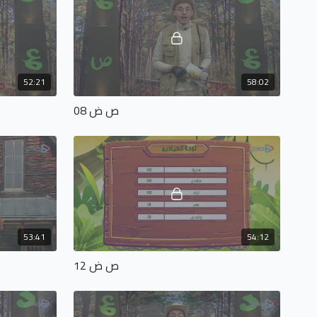
52:21
58:02
ص ض 08
53:41
54:12
ص ض 12