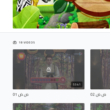
18 VIDEOS
53:41
ص ض 02
ص ض 01