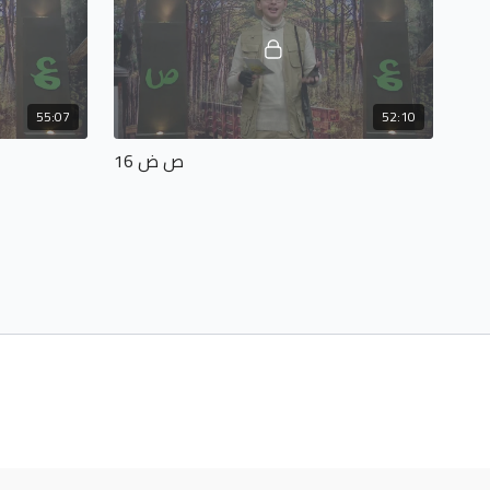
55:07
52:10
ص ض 16