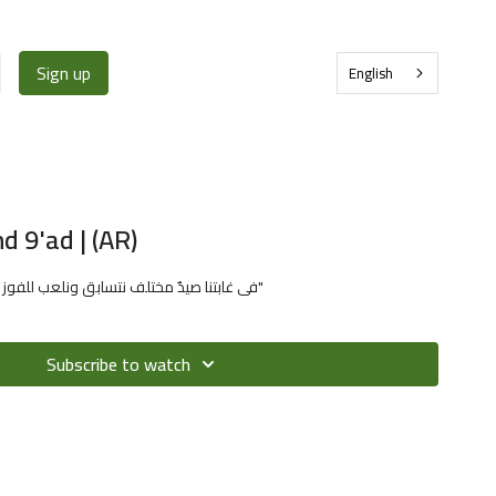
Sign up
English
 9'ad | (AR)
في غابتنا صيدٌ مختلف نتسابق ونلعب للفوز بصيدنا الثمين "الحروف العربية"
Subscribe to watch