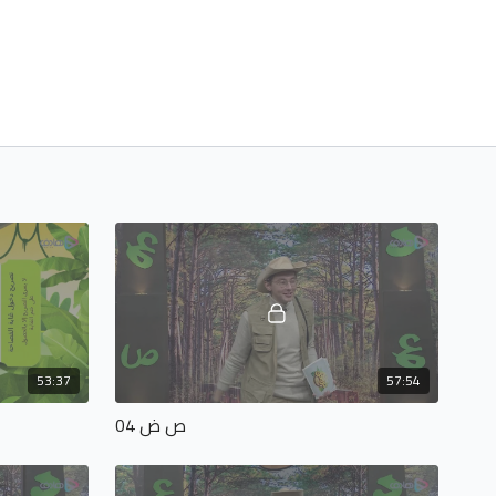
53:37
57:54
ص ض 04