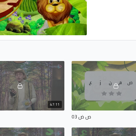
47:11
ص ض 03