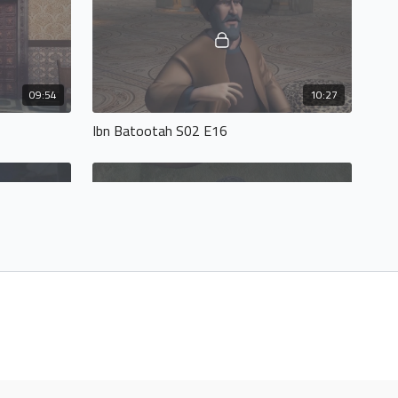
09:54
10:27
Ibn Batootah S02 E16
09:09
10:00
Ibn Batootah S02 E20