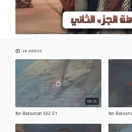
26 VIDEOS
09:15
Ibn Batootah S02 E1
Ibn Batoot