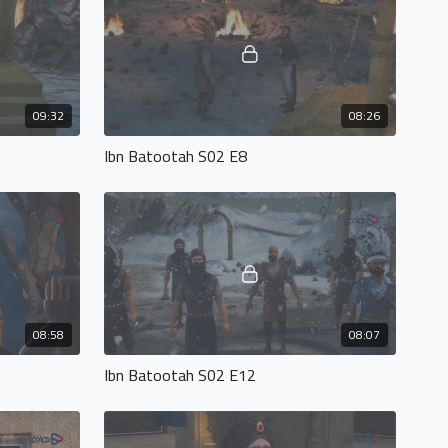
09:32
08:26
Ibn Batootah S02 E8
08:58
08:07
Ibn Batootah S02 E12