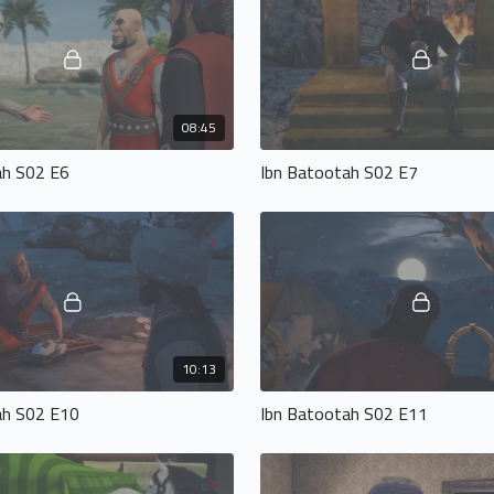
08:45
ah S02 E6
Ibn Batootah S02 E7
10:13
ah S02 E10
Ibn Batootah S02 E11