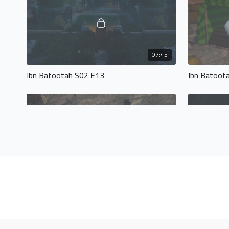
07:45
Ibn Batootah S02 E13
Ibn Batoot
10:34
Ibn Batootah S02 E17
Ibn Batoot