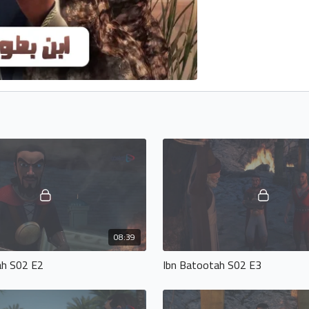
08:39
ah S02 E2
Ibn Batootah S02 E3