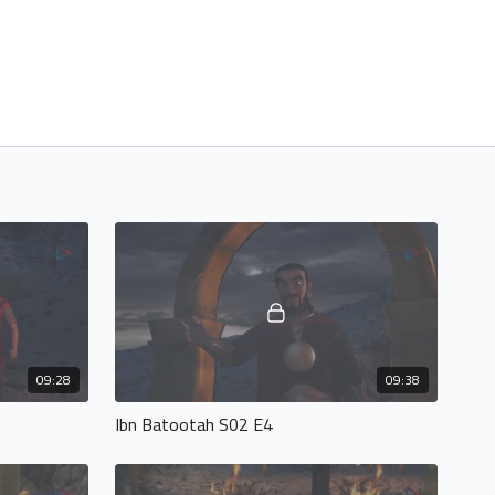
09:28
09:38
Ibn Batootah S02 E4