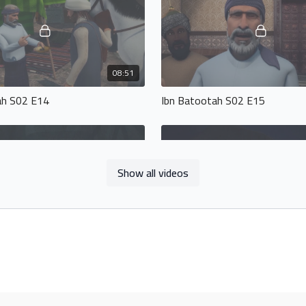
08:51
ah S02 E14
Ibn Batootah S02 E15
Show all videos
10:46
ah S02 E18
Ibn Batootah S02 E19