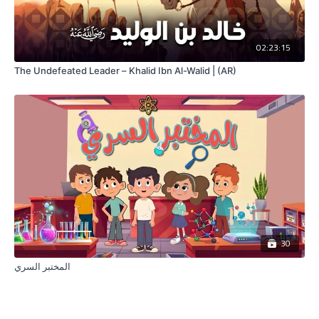
02:23:15
The Undefeated Leader – Khalid Ibn Al-Walid | (AR)
30
المختبر السري