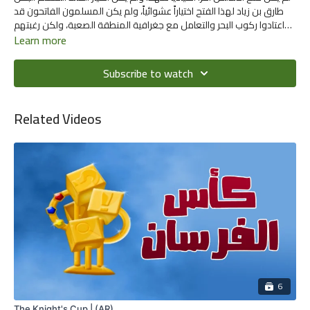
طارق بن زياد لهذا الفتح اختياراً عشوائياً، ولم يكن المسلمون الفاتحون قد
اعتادوا ركوب البحر والتعامل مع جغرافية المنطقة الصعبة، ولكن رغبتهم
في نشر دين الله، ورفع الظلم عن المساكين والمظلومين، كان حافزاً قوياً
Learn more
لهم لمواجهة الصعاب
Subscribe to watch
Related Videos
6
The Knight's Cup | (AR)