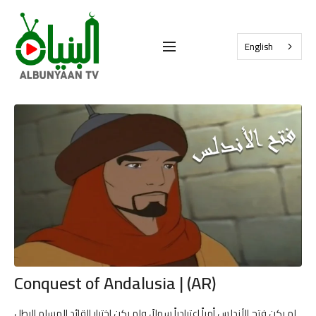
English
Conquest of Andalusia | (AR)
لم يكن فتح الأندلس أمراً اعتيادياً سهلاً، ولم يكن اختيار القائد المسلم البطل